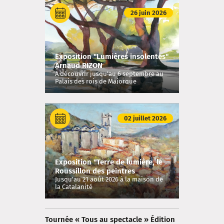
26 juin 2026
Exposition "Lumières insolentes"
Arnaud RIZON
A découvrir jusqu'au 6 septembre au
Palais des rois de Majorque
02 juillet 2026
Exposition "Terre de lumière, le
Roussillon des peintres
modernes"
Jusqu'au 21 août 2026 à la maison de
la Catalanité
Tournée « Tous au spectacle » Édition