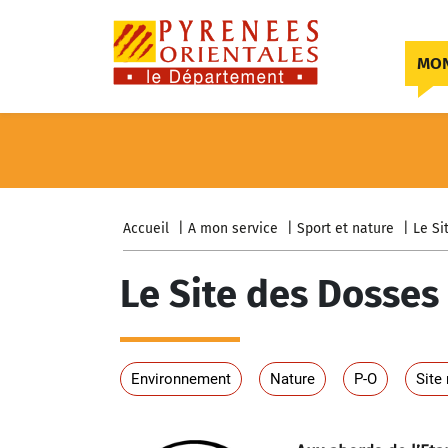
Skip to content
MON
Accueil
A mon service
Sport et nature
Le Si
Le Site des Dosses
Environnement
Nature
P-O
Site 