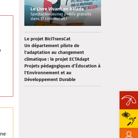
Le Livre Vivant en balade
Spectacles jeunes public gratuits
dans 17 communes !
Le projet BiciTransCat
Un département pilote de
e
l'adaptation au changement
climatique : le projet ECTAdapt
Projets pédagogiques d’Éducation à
l'Environnement et au
Développement Durable
Ope
one