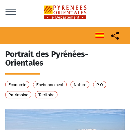
Skip to content
Portrait des Pyrénées-
Orientales
Economie
Environnement
Nature
P-O
Patrimoine
Territoire