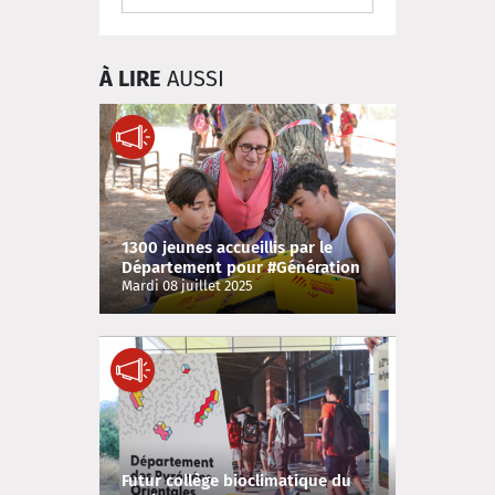
À LIRE
AUSSI
1300 jeunes accueillis par le
Département pour #Génération
66 !
Mardi 08 juillet 2025
Futur collège bioclimatique du