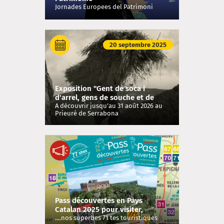
Jornades Europees del Patrimoni
20 septembre 2025
Exposition "Gent de soca i
d'arrel, gens de souche et de
racine : visages et paysans des
A découvrir jusqu’au 31 août 2026 au
Prieuré de Serrabona
Aspres et d'ailleurs"
Pass découvertes en Pays
Catalan 2025 pour visiter,
explorer, découvrir ...
....nos superbes 71 tes touristiques