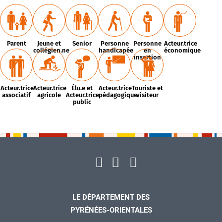
Parent
Jeune et
Senior
Personne
Personne
Acteur.trice
collégien.ne
handicapée
en
économique
insertion
Acteur.trice
Acteur.trice
Élu.e et
Acteur.trice
Touriste et
associatif
agricole
Acteur.trice
pédagogique
visiteur
public
LE DÉPARTEMENT DES
PYRÉNÉES-ORIENTALES