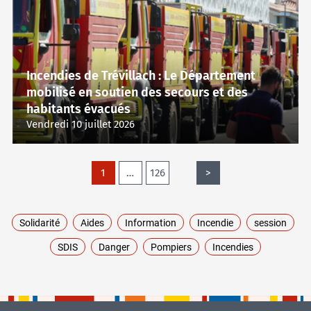
Incendies de Trévillach : Le Département
mobilisé en soutien des secours et des
habitants évacués
Vendredi 10 juillet 2026
1
…
126
>
Next
Solidarité
Aides
Information
Incendie
session
SDIS
Danger
Pompiers
Incendies