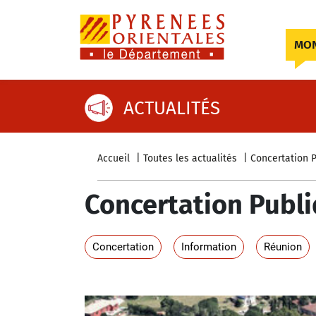
Skip to content
MON
ACTUALITÉS
Accueil
Toutes les actualités
Concertation 
Concertation Publ
Concertation
Information
Réunion