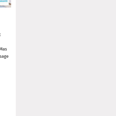
t
 Mas
ssage