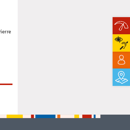
ierre
Ope