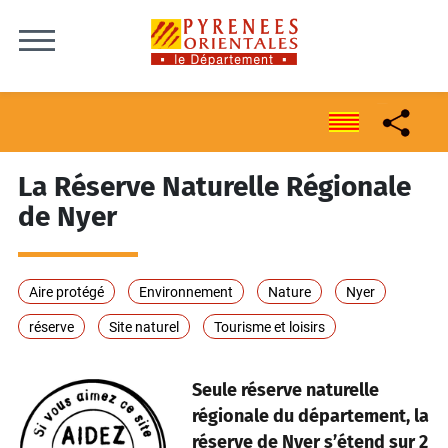
Skip to content
La Réserve Naturelle Régionale
de Nyer
Aire protégé
Environnement
Nature
Nyer
réserve
Site naturel
Tourisme et loisirs
Seule réserve naturelle
régionale du département, la
réserve de Nyer s’étend sur 2