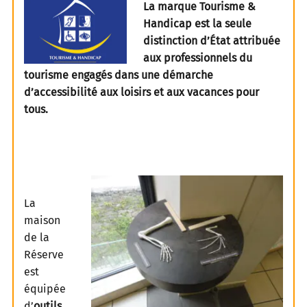
La marque Tourisme &
Handicap est la seule
distinction d’État attribuée
aux professionnels du
tourisme engagés dans une démarche
d’accessibilité aux loisirs et aux vacances pour
tous.
La
maison
de la
Réserve
est
équipée
d’
outils