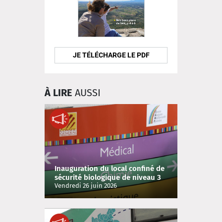
JE TÉLÉCHARGE LE PDF
À LIRE
AUSSI
Inauguration du local confiné de
sécurité biologique de niveau 3
du laboratoire départemental
Vendredi 26 juin 2026
d’analyses