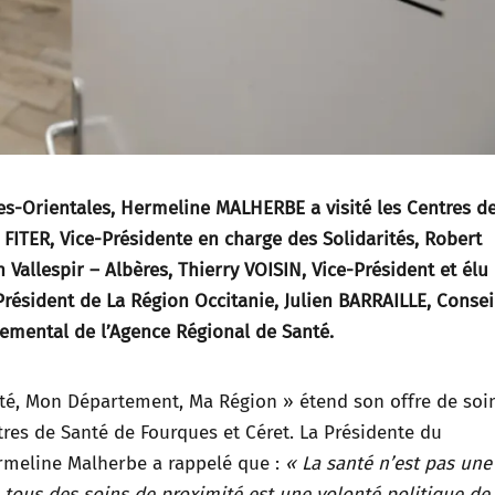
s-Orientales, Hermeline MALHERBE a visité les Centres d
 FITER, Vice-Présidente en charge des Solidarités, Robert
 Vallespir – Albères, Thierry VOISIN, Vice-Président et élu
résident de La Région Occitanie, Julien BARRAILLE, Consei
emental de l’Agence Régional de Santé.
nté, Mon Département, Ma Région » étend son offre de soi
tres de Santé de Fourques et Céret. La Présidente du
rmeline Malherbe a rappelé que :
« La santé n’est pas une
ous des soins de proximité est une volonté politique de 