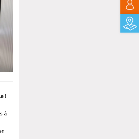
e !
s à
e
en