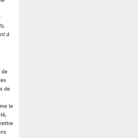
s,
nt à
 de
des
ns de
me le
té,
mettre
ans