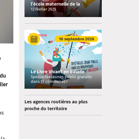
l’école maternelle de la
commune de Reynés
12 février 2025
10 septembre 2026
e
Le Livre Vivant en balade
 du
Spectacles jeunes public gratuits
dans 17 communes !
ller
Les agences routières au plus
proche du territoire
ns
la