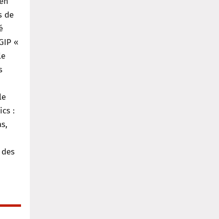
 en
s de
é
GIP «
le
s
le
cs :
s,
 des