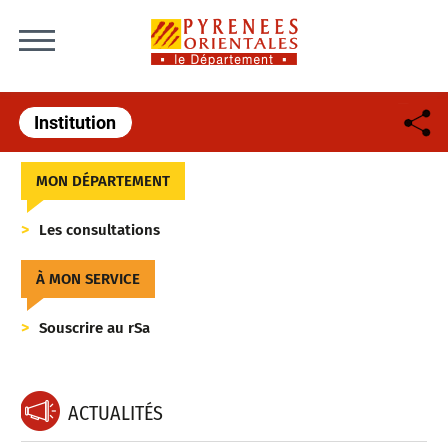
Skip to content
Institution
MON DÉPARTEMENT
Les consultations
À MON SERVICE
Souscrire au rSa
ACTUALITÉS