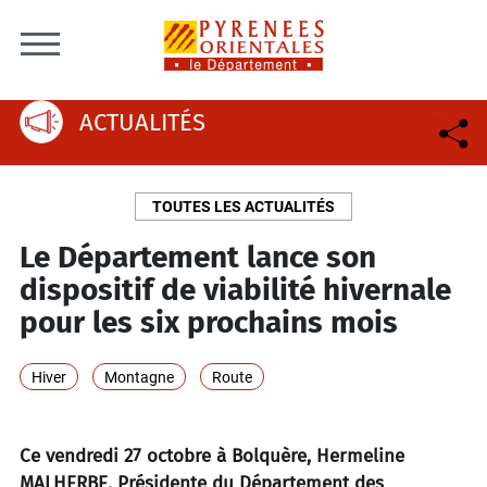
Skip to content
ACTUALITÉS
TOUTES LES ACTUALITÉS
Le Département lance son
dispositif de viabilité hivernale
pour les six prochains mois
Hiver
Montagne
Route
Ce vendredi 27 octobre à Bolquère, Hermeline
MALHERBE, Présidente du Département des