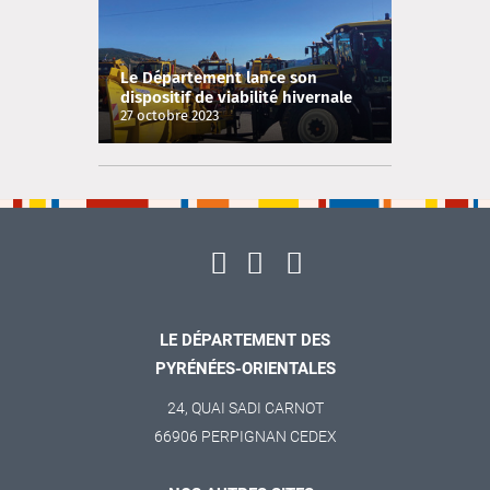
Le Département lance son
dispositif de viabilité hivernale
pour les six prochains mois
27 octobre 2023
LE DÉPARTEMENT DES
PYRÉNÉES-ORIENTALES
24, QUAI SADI CARNOT
66906 PERPIGNAN CEDEX