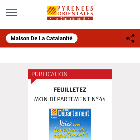
Skip to content
Maison De La Catalanité
PUBLICATION
FEUILLETEZ
MON DÉPARTEMENT N°44