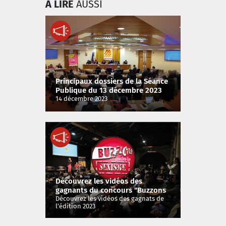
À LIRE
AUSSI
Principaux dossiers de la Séance
Publique du 13 décembre 2023
14 décembre 2023
Découvrez les vidéos des
gagnants du concours "Buzzons
contre le sexisme !"
Découvrez les vidéos des gagnats de
l'édition 2023