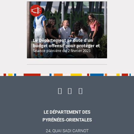
Le Département se dote d’un
budget offensif pour protéger et
préparer l’avenir des Catalan·e·s
Séance plénière du 2 février 2023
en 2023 !
LE DÉPARTEMENT DES
PYRÉNÉES-ORIENTALES
24, QUAI SADI CARNOT