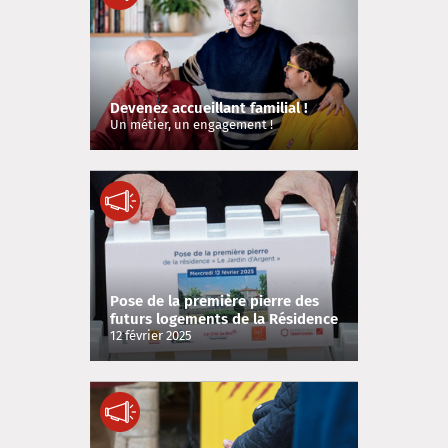
Devenez accueillant familial !
Un métier, un engagement !
Pose de la première pierre des
futurs logements de la Résidence
« Le Jardin d’Argent »
12 février 2025