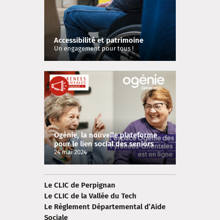
Accessibilité et patrimoine
Un engagement pour tous !
Ogénie, la nouvelle plateforme
pour le lien social des seniors
dans les Pyrénées-Orientales !
24 mai 2024
Le CLIC de Perpignan
Le CLIC de la Vallée du Tech
Le Règlement Départemental d’Aide
Sociale