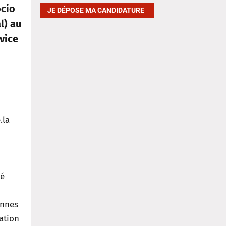
ocio
JE DÉPOSE MA CANDIDATURE
l) au
vice
.la
mé
onnes
ation