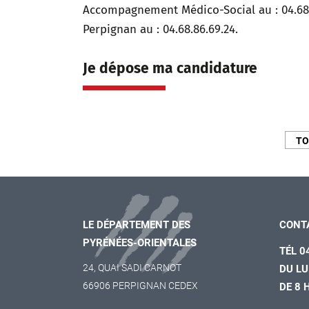
Accompagnement Médico-Social au : 04.68
Perpignan au : 04.68.86.69.24.
Je dépose ma candidature
TO
LE DÉPARTEMENT DES
CONT
PYRÉNÉES-ORIENTALES
TÉL 0
24, QUAI SADI CARNOT
DU LU
66906 PERPIGNAN CEDEX
DE 8 