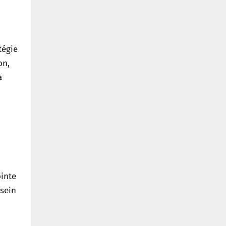
tégie
on,
a
ointe
 sein