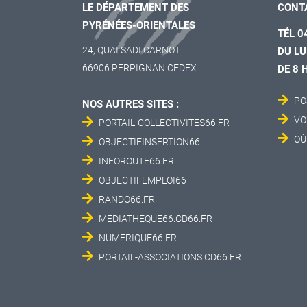
LE DÉPARTEMENT DES
CONT
PYRÉNÉES-ORIENTALES
TÉL 0
24, QUAI SADI CARNOT
DU LU
66906 PERPIGNAN CEDEX
DE 8 
PO
NOS AUTRES SITES :
VO
PORTAIL-COLLECTIVITES66.FR
OÙ
OBJECTIFINSERTION66
INFOROUTE66.FR
OBJECTIFEMPLOI66
RANDO66.FR
MEDIATHEQUE66.CD66.FR
NUMERIQUE66.FR
PORTAIL-ASSOCIATIONS.CD66.FR