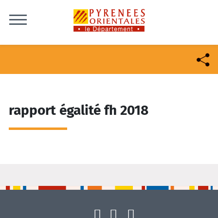
Skip to content
rapport égalité fh 2018