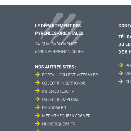
LE DÉPARTEMENT DES
CONT
PYRÉNÉES-ORIENTALES
TÉL 0
24, QUAI SADI CARNOT
DU LU
66906 PERPIGNAN CEDEX
DE 8 
PO
NOS AUTRES SITES :
VO
PORTAIL-COLLECTIVITES66.FR
OÙ
OBJECTIFINSERTION66
INFOROUTE66.FR
OBJECTIFEMPLOI66
RANDO66.FR
MEDIATHEQUE66.CD66.FR
NUMERIQUE66.FR