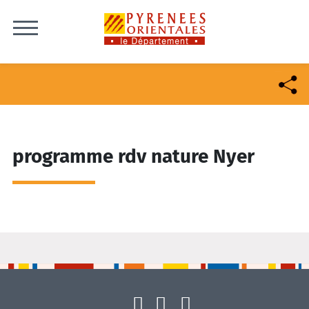
Skip to content
programme rdv nature Nyer