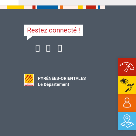
Restez connecté !
Ope
PYRÉNÉES-ORIENTALES
Le Département