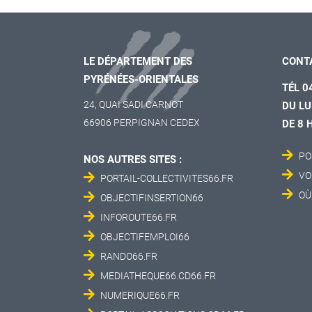
LE DÉPARTEMENT DES
CONT
PYRÉNÉES-ORIENTALES
TÉL 0
24, QUAI SADI CARNOT
DU LU
66906 PERPIGNAN CEDEX
DE 8 
PO
NOS AUTRES SITES :
VO
PORTAIL-COLLECTIVITES66.FR
OÙ
OBJECTIFINSERTION66
INFOROUTE66.FR
OBJECTIFEMPLOI66
RANDO66.FR
MEDIATHEQUE66.CD66.FR
NUMERIQUE66.FR