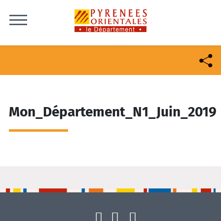
Skip to content
Mon_Département_N1_Juin_2019