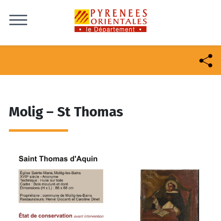
Skip to content
Molig – St Thomas