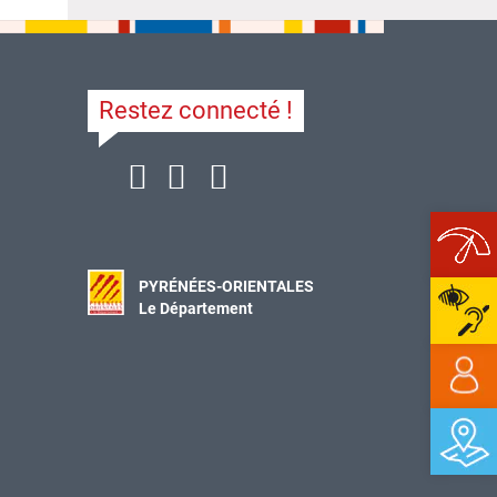
Restez connecté !
Ope
PYRÉNÉES-ORIENTALES
Le Département