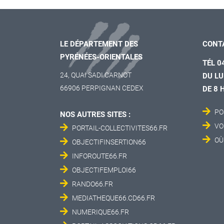
LE DÉPARTEMENT DES
CONT
PYRÉNÉES-ORIENTALES
TÉL 0
24, QUAI SADI CARNOT
DU LU
66906 PERPIGNAN CEDEX
DE 8 
PO
NOS AUTRES SITES :
VO
PORTAIL-COLLECTIVITES66.FR
OÙ
OBJECTIFINSERTION66
INFOROUTE66.FR
OBJECTIFEMPLOI66
RANDO66.FR
MEDIATHEQUE66.CD66.FR
NUMERIQUE66.FR