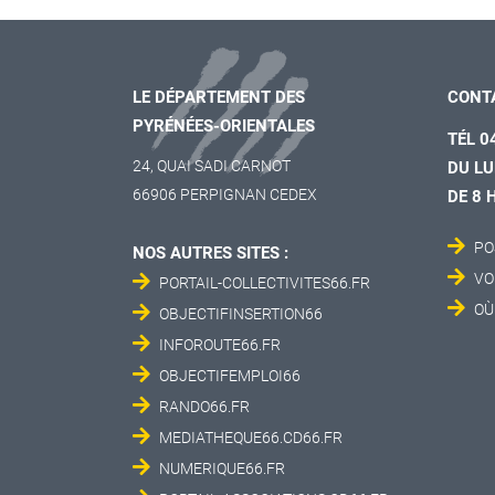
LE DÉPARTEMENT DES
CONT
PYRÉNÉES-ORIENTALES
TÉL 0
24, QUAI SADI CARNOT
DU LU
66906 PERPIGNAN CEDEX
DE 8 
PO
NOS AUTRES SITES :
VO
PORTAIL-COLLECTIVITES66.FR
OÙ
OBJECTIFINSERTION66
INFOROUTE66.FR
OBJECTIFEMPLOI66
RANDO66.FR
MEDIATHEQUE66.CD66.FR
NUMERIQUE66.FR