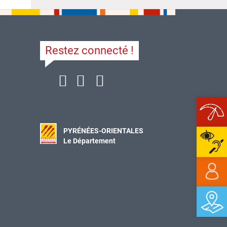
Restez connecté !
Ope
PYRÉNÉES-ORIENTALES
Le Département