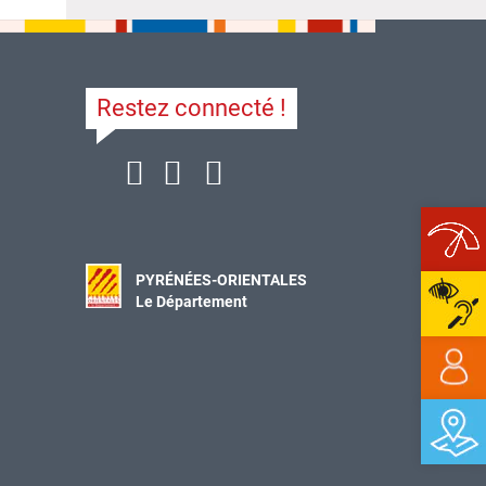
Restez connecté !
Ope
PYRÉNÉES-ORIENTALES
Le Département