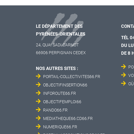
LE DÉPARTEMENT DES
CONT
PYRÉNÉES-ORIENTALES
TÉL 0
24, QUAI SADI CARNOT
DU LU
66906 PERPIGNAN CEDEX
DE 8 
PO
NOS AUTRES SITES :
VO
PORTAIL-COLLECTIVITES66.FR
OÙ
OBJECTIFINSERTION66
INFOROUTE66.FR
OBJECTIFEMPLOI66
RANDO66.FR
MEDIATHEQUE66.CD66.FR
NUMERIQUE66.FR