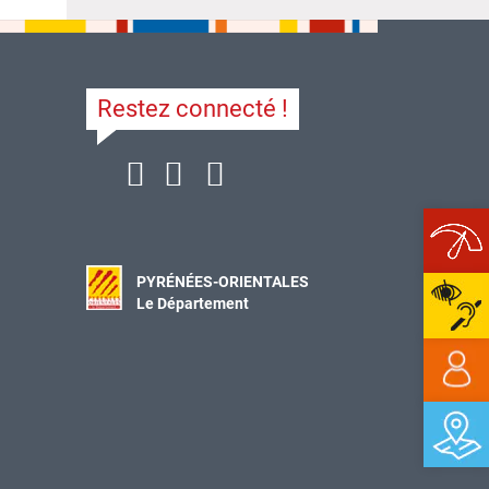
Restez connecté !
Ope
PYRÉNÉES-ORIENTALES
Le Département