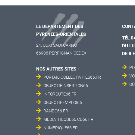
LE DÉPARTEMENT DES
CONT
PYRÉNÉES-ORIENTALES
TÉL 0
24, QUAI SADI CARNOT
DU LU
66906 PERPIGNAN CEDEX
DE 8 
PO
NOS AUTRES SITES :
VO
PORTAIL-COLLECTIVITES66.FR
OÙ
OBJECTIFINSERTION66
INFOROUTE66.FR
OBJECTIFEMPLOI66
RANDO66.FR
MEDIATHEQUE66.CD66.FR
NUMERIQUE66.FR