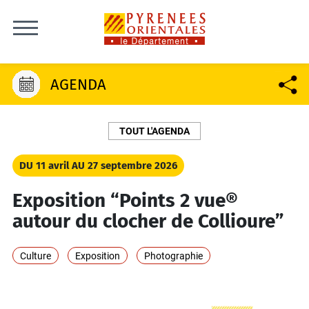
Skip to content
AGENDA
TOUT L'AGENDA
DU 11 avril
AU 27 septembre 2026
Exposition “Points 2 vue®
autour du clocher de Collioure”
Culture
Exposition
Photographie