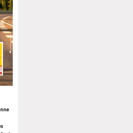
enne
es