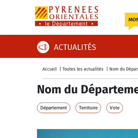
Skip to content
MON
ACTUALITÉS
Accueil
Toutes les actualités
Nom du Départe
Nom du Département
Département
Territoire
Vote