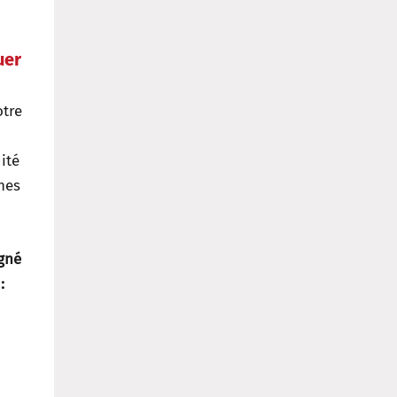
uer
tre
ité
nes
gné
: