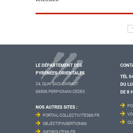
LE DÉPARTEMENT DES
CONT
PYRÉNÉES-ORIENTALES
TÉL 0
24, QUAI SADI CARNOT
DU LU
66906 PERPIGNAN CEDEX
DE 8 
PO
NOS AUTRES SITES :
VO
PORTAIL-COLLECTIVITES66.FR
OÙ
OBJECTIFINSERTION66
INFOROUTE66.FR