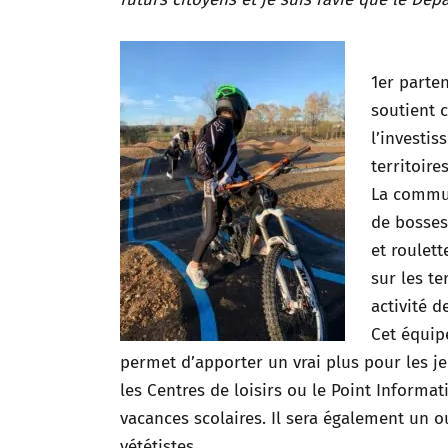
1er parte
soutient c
l’investis
territoire
La commun
de bosses 
et roulett
sur les te
activité d
Cet équipe
permet d’apporter un vrai plus pour les je
les Centres de loisirs ou le Point Informat
vacances scolaires. Il sera également un o
vététistes.