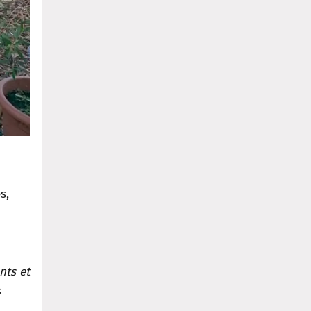
s,
nts et
s