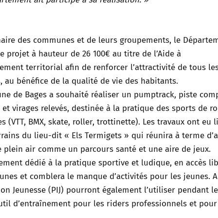
naire des communes et de leurs groupements, le Départe
e projet à hauteur de 26 100€ au titre de l’Aide à
sement territorial afin de renforcer l’attractivité de tous le
s, au bénéfice de la qualité de vie des habitants.
e de Bages a souhaité réaliser un pumptrack, piste com
et virages relevés, destinée à la pratique des sports de r
es (VTT, BMX, skate, roller, trottinette). Les travaux ont eu l
rrains du lieu-dit « Els Termigets » qui réunira à terme d’
e plein air comme un parcours santé et une aire de jeux.
ment dédié à la pratique sportive et ludique, en accès lib
unes et comblera le manque d’activités pour les jeunes. A
ion Jeunesse (PIJ) pourront également l’utiliser pendant l
util d’entraînement pour les riders professionnels et pour