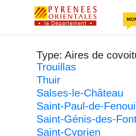
Skip to content
MON
Type:
Aires de covoi
Trouillas
Thuir
Salses-le-Château
Saint-Paul-de-Fenouil
Saint-Génis-des-Fon
Saint-Cyprien