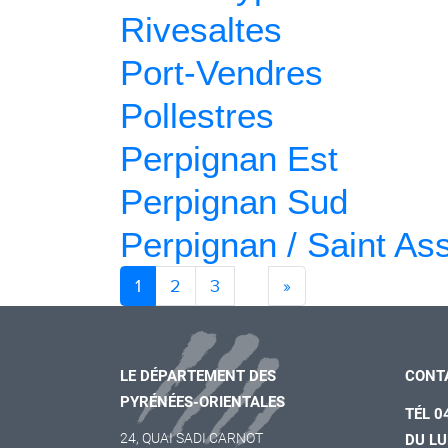
Rivesaltes
Port-Vendres
Pollestres
Perpignan Est
Perpignan Sud
Perpignan / Saint Ass
Next
1
2
3
»
LE DÉPARTEMENT DES
CONT
PYRÉNÉES-ORIENTALES
TÉL 0
24, QUAI SADI CARNOT
DU LU