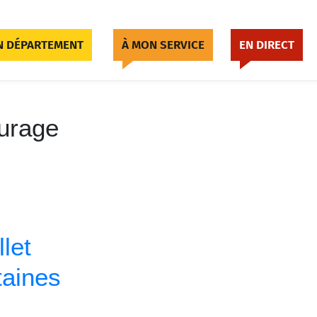
 DÉPARTEMENT
À MON SERVICE
EN DIRECT
turage
let
taines