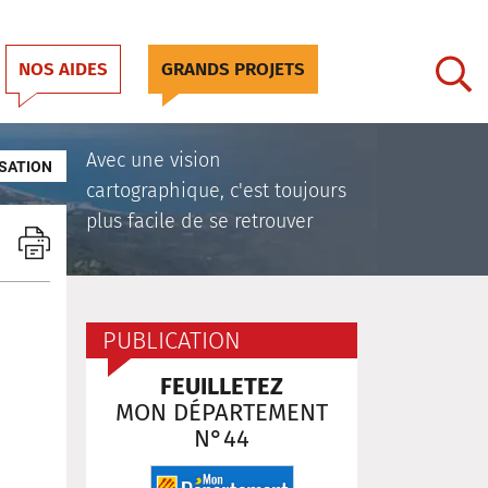
NOS AIDES
GRANDS PROJETS
Avec une vision
SATION
cartographique, c'est toujours
plus facile de se retrouver
PUBLICATION
FEUILLETEZ
MON DÉPARTEMENT
N°44