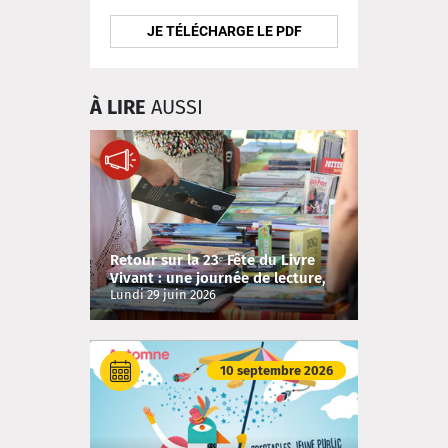
JE TÉLÉCHARGE LE PDF
À LIRE
AUSSI
Retour sur la 23ᵉ Fête du Livre
Vivant : une journée de lecture,
de spectacles et de partage !
Lundi 29 juin 2026
10 septembre 2026