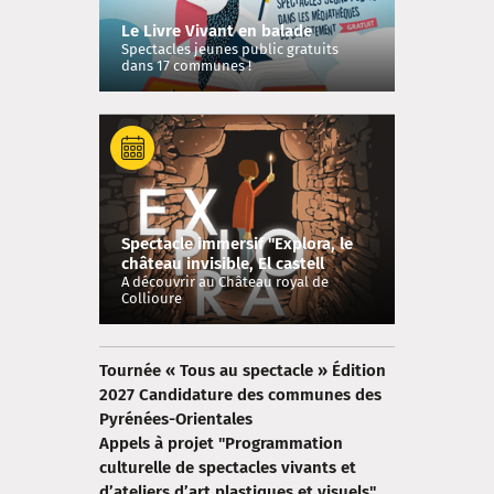
Le Livre Vivant en balade
Spectacles jeunes public gratuits
dans 17 communes !
Spectacle immersif "Explora, le
château invisible, El castell
invisible"
A découvrir au Château royal de
Collioure
Tournée « Tous au spectacle » Édition
2027 Candidature des communes des
Pyrénées-Orientales
Appels à projet "Programmation
culturelle de spectacles vivants et
d’ateliers d’art plastiques et visuels"