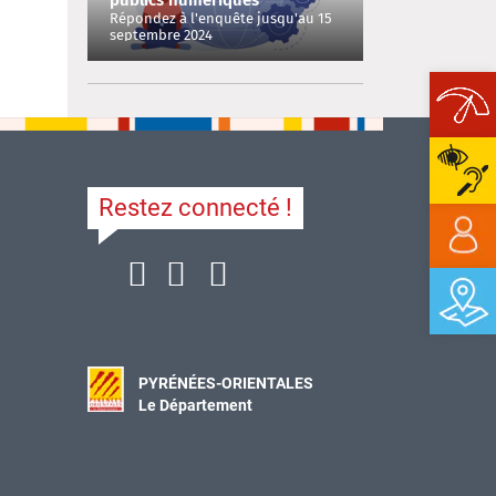
publics numériques
Répondez à l'enquête jusqu'au 15
septembre 2024
Ope
Restez connecté !
PYRÉNÉES-ORIENTALES
Le Département