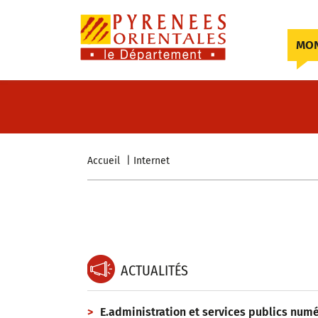
Skip to content
MON
Accueil
Internet
ACTUALITÉS
E.administration et services publics num