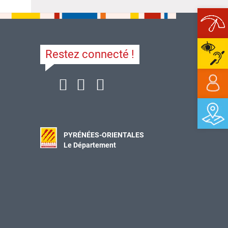
Ope
Restez connecté !
PYRÉNÉES-ORIENTALES
Le Département