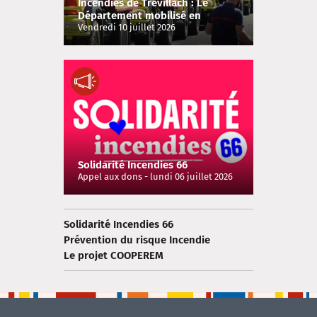
Incendies de Trévillach : Le
Département mobilisé en
soutien des secours et des
Vendredi 10 juillet 2026
habitants évacués
Solidarité Incendies 66
Appel aux dons - lundi 06 juillet 2026
Solidarité Incendies 66
Prévention du risque Incendie
Le projet COOPEREM