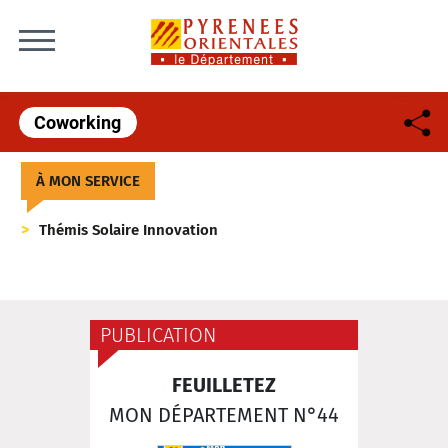
Skip to content
Coworking
À MON SERVICE
Thémis Solaire Innovation
PUBLICATION
FEUILLETEZ
MON DÉPARTEMENT N°44