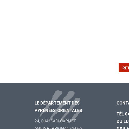
RE
LE DÉPARTEMENT DES
CONT
PYRÉNÉES-ORIENTALES
TÉL 0
24, QUAI SADI CARNOT
DU LU
66906 PERPIGNAN CEDEX
DE 8 