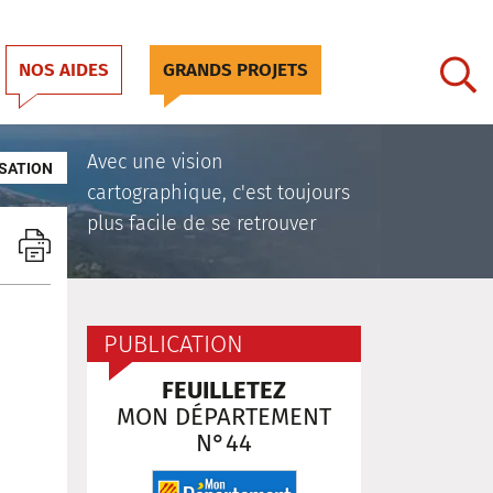
NOS AIDES
GRANDS PROJETS
Avec une vision
SATION
cartographique, c'est toujours
plus facile de se retrouver
PUBLICATION
FEUILLETEZ
MON DÉPARTEMENT
N°44