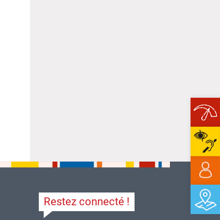
Ope
Restez connecté !