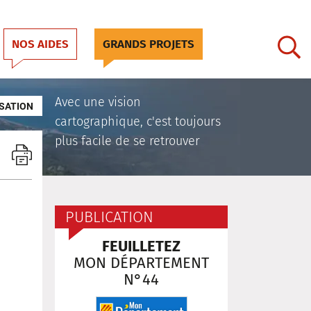
NOS AIDES
GRANDS PROJETS
Avec une vision
SATION
cartographique, c'est toujours
plus facile de se retrouver
PUBLICATION
FEUILLETEZ
MON DÉPARTEMENT
N°44