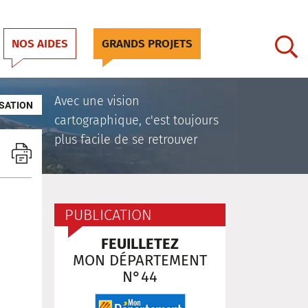
NOS AIDES
GRANDS PROJETS
Avec une vision
SATION
cartographique, c'est toujours
plus facile de se retrouver
PUBLICATION
FEUILLETEZ
MON DÉPARTEMENT
N°44