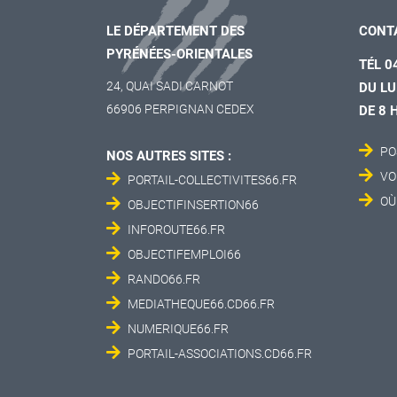
LE DÉPARTEMENT DES
CONT
PYRÉNÉES-ORIENTALES
TÉL 0
24, QUAI SADI CARNOT
DU LU
66906 PERPIGNAN CEDEX
DE 8 
PO
NOS AUTRES SITES :
VO
PORTAIL-COLLECTIVITES66.FR
OÙ
OBJECTIFINSERTION66
INFOROUTE66.FR
OBJECTIFEMPLOI66
RANDO66.FR
MEDIATHEQUE66.CD66.FR
NUMERIQUE66.FR
PORTAIL-ASSOCIATIONS.CD66.FR