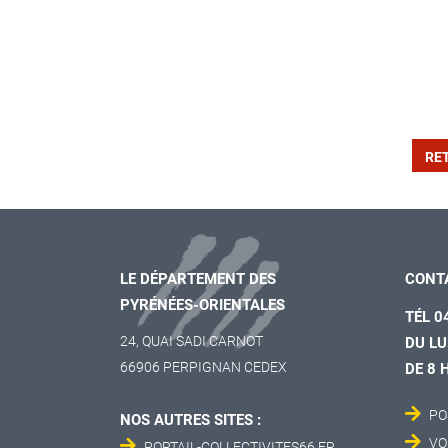
RE
LE DÉPARTEMENT DES
CONT
PYRÉNÉES-ORIENTALES
TÉL 0
24, QUAI SADI CARNOT
DU LU
66906 PERPIGNAN CEDEX
DE 8 
PO
NOS AUTRES SITES :
VO
PORTAIL-COLLECTIVITES66.FR