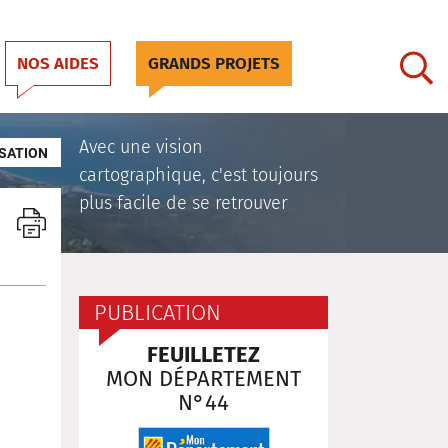
NOS AIDES
GRANDS PROJETS
Avec une vision
SATION
cartographique, c'est toujours
plus facile de se retrouver
PUBLICATION
FEUILLETEZ
MON DÉPARTEMENT
N°44