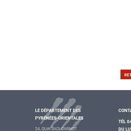
RE
LE DÉPARTEMENT DES
CONT
PYRÉNÉES-ORIENTALES
TÉL 0
24, QUAI SADI CARNOT
DU LU