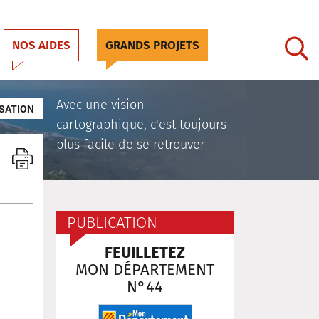
NOS AIDES
GRANDS PROJETS
Avec une vision
SATION
cartographique, c'est toujours
plus facile de se retrouver
PUBLICATION
FEUILLETEZ
MON DÉPARTEMENT
N°44