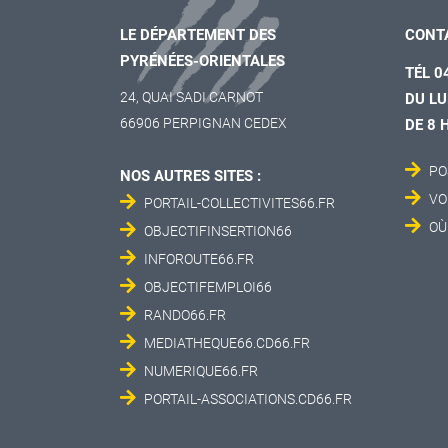
LE DÉPARTEMENT DES
CONT
PYRÉNÉES-ORIENTALES
TÉL 0
24, QUAI SADI CARNOT
DU LU
66906 PERPIGNAN CEDEX
DE 8 
PO
NOS AUTRES SITES :
VO
PORTAIL-COLLECTIVITES66.FR
OÙ
OBJECTIFINSERTION66
INFOROUTE66.FR
OBJECTIFEMPLOI66
RANDO66.FR
MEDIATHEQUE66.CD66.FR
NUMERIQUE66.FR
PORTAIL-ASSOCIATIONS.CD66.FR