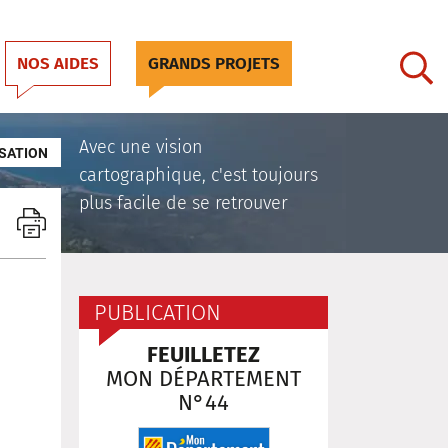
NOS AIDES
GRANDS PROJETS
Avec une vision
SATION
cartographique, c'est toujours
plus facile de se retrouver
PUBLICATION
FEUILLETEZ
MON DÉPARTEMENT
N°44