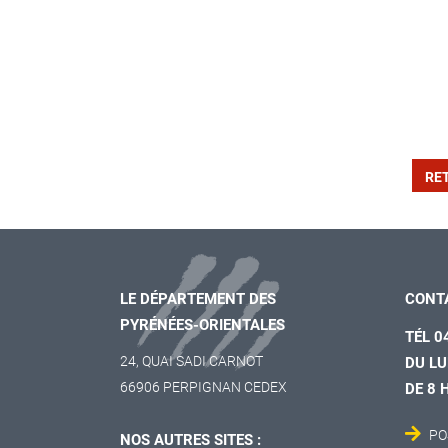
RE
LE DÉPARTEMENT DES
CONT
PYRÉNÉES-ORIENTALES
TÉL 0
24, QUAI SADI CARNOT
DU LU
66906 PERPIGNAN CEDEX
DE 8 
PO
NOS AUTRES SITES :