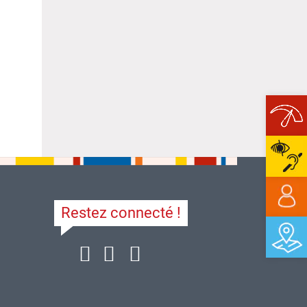
Ope
Restez connecté !