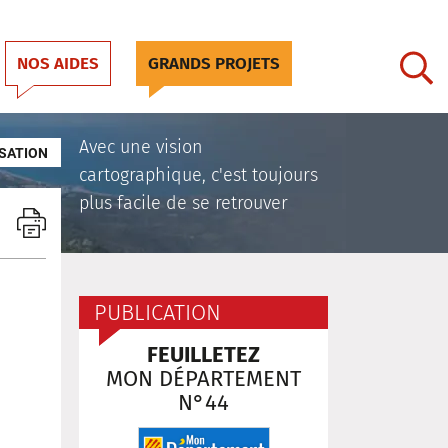
NOS AIDES
GRANDS PROJETS
Avec une vision
SATION
cartographique, c'est toujours
plus facile de se retrouver
PUBLICATION
FEUILLETEZ
MON DÉPARTEMENT
N°44