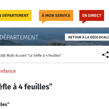
 DÉPARTEMENT
À MON SERVICE
EN DIRECT
 DÉPARTEMENT
RETOUR À LA GÉOLOCALI
EAJE Multi Accueil "Le trèfle à 4 feuilles"
enfance
èfle à 4 feuilles”
lles”