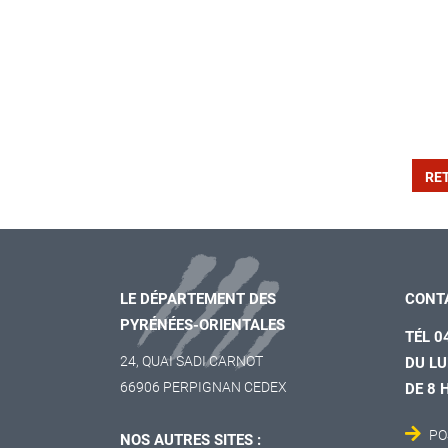
RE
LE DÉPARTEMENT DES
CONT
PYRÉNÉES-ORIENTALES
TÉL 0
24, QUAI SADI CARNOT
DU LU
66906 PERPIGNAN CEDEX
DE 8 
PO
NOS AUTRES SITES :