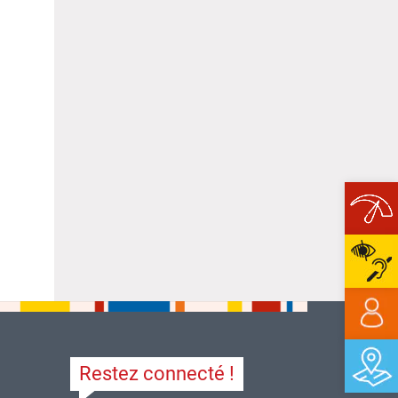
Ope
Restez connecté !