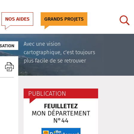
NOS AIDES
GRANDS PROJETS
Avec une vision
SATION
cartographique, c'est toujours
plus facile de se retrouver
PUBLICATION
FEUILLETEZ
MON DÉPARTEMENT
N°44