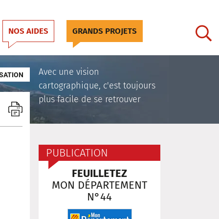
NOS AIDES
GRANDS PROJETS
Avec une vision
SATION
cartographique, c'est toujours
plus facile de se retrouver
PUBLICATION
FEUILLETEZ
MON DÉPARTEMENT
N°44