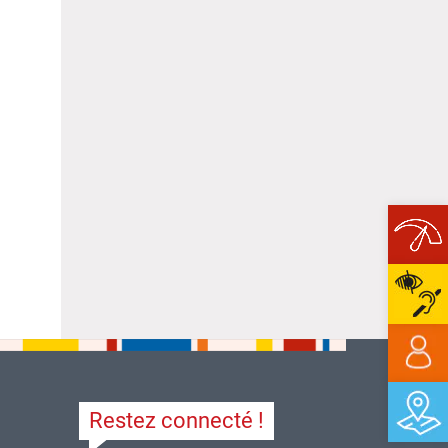
Ope
Restez connecté !