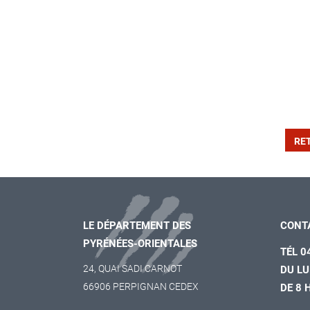
RE
LE DÉPARTEMENT DES
CONT
PYRÉNÉES-ORIENTALES
TÉL 0
24, QUAI SADI CARNOT
DU LU
66906 PERPIGNAN CEDEX
DE 8 