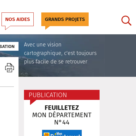
NOS AIDES
GRANDS PROJETS
Avec une vision
SATION
cartographique, c'est toujours
plus facile de se retrouver
PUBLICATION
FEUILLETEZ
MON DÉPARTEMENT
N°44